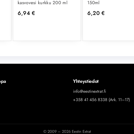
kasvovesi kurkku 200 ml
150ml
6,94
€
6,20
€
ppa
Yhteystiedot
info@eestinextrat.fi
+358 41 456 8338 (Ark. 11–17)
© 2009 – 2026 Eestin Extrat