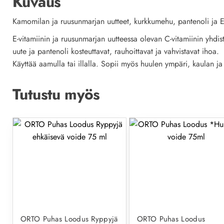
Kuvaus
Kamomilan
ja
ruusunmarjan uutteet
,
kurkkumehu
,
pantenoli
ja
E
E
-vitamiinin
ja
ruusunmarjan uutteessa
olevan
C
-vitamiinin
yhdis
uute
ja
pantenoli
kosteuttavat
,
rauhoittavat
ja vahvistavat
ihoa.
Käyttää
aamulla tai illalla.
Sopii myös
huulen ympäri,
kaulan
ja
Tutustu myös
ORTO Puhas Loodus Ryppyjä
ORTO Puhas Loodus