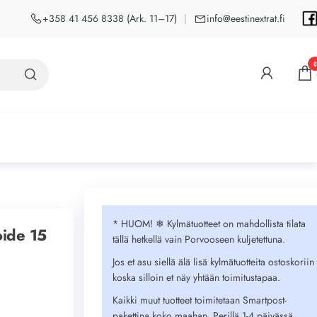
+358 41 456 8338 (Ark. 11–17)
|
info@eestinextrat.fi
0
* HUOM! ❄︎ Kylmätuotteet on mahdollista tilata
ide 15
tällä hetkellä vain Porvooseen kuljetettuna.
Jos et asu siellä älä lisä kylmätuotteita ostoskoriin
koska silloin et näy yhtään toimitustapaa.
Kaikki muut tuotteet toimitetaan Smartpost-
pakettina koko maahan. Perillä 1-4 päivässä.