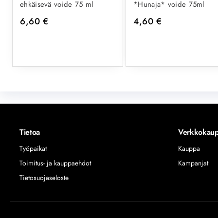
ehkäisevä voide 75 ml
*Hunaja* voide 75ml
6,60
€
4,60
€
Tietoa
Verkkokau
Työpaikat
Kauppa
Toimitus- ja kauppaehdot
Kampanjat
Tietosuojaseloste