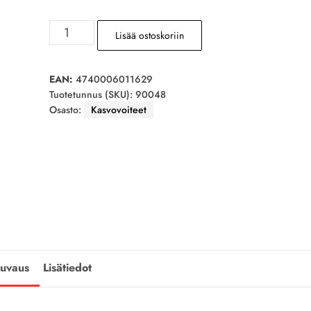
ORTO
Lisää ostoskoriin
Puhas
Loodus
silmänympärysvoide
EAN:
4740006011629
Tuotetunnus (SKU):
90048
15
Osasto:
Kasvovoiteet
ml
määrä
uvaus
Lisätiedot