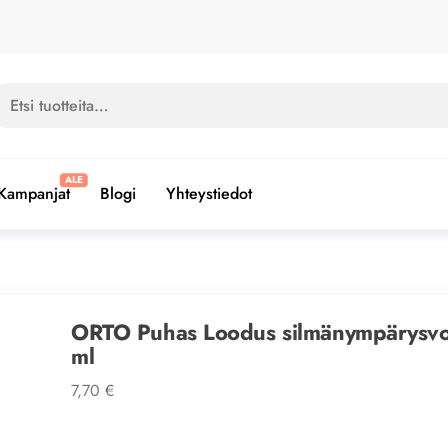
si:
Kampanjat
Blogi
Yhteystiedot
ORTO Puhas Loodus silmänympärysvo
ml
7,70
€