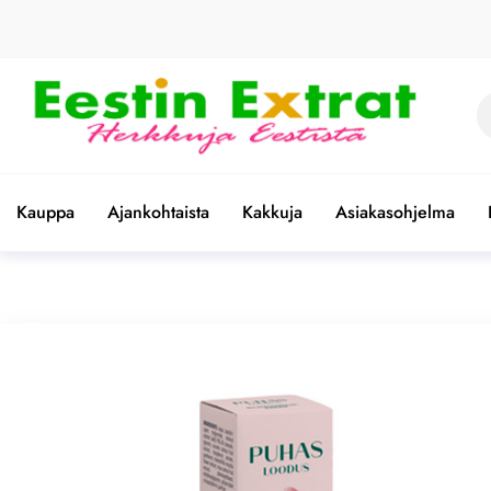
Skip
to
the
content
Et
Eestin
Herkkuja
Eestistä
Extrat –
Kauppa
Ajankohtaista
Kakkuja
Asiakasohjelma
Virolaiset
ruoat |
Paras
valikoima