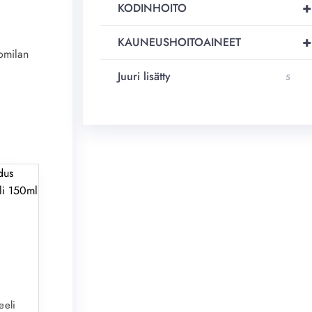
+
KODINHOITO
+
KAUNEUSHOITOAINEET
omilan
Juuri lisätty
5
eeli