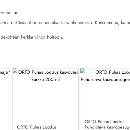
-vitamiini
.
telmä
ehkäisee ihon
ennenaikaista vanhenemista.
Kurkkumehu
,
kam
dekolteen
herkkän
ihon hoitoon.
ORTO Puhas Loodus
ORTO Puhas Loodus
Puhdistava kasvopesug