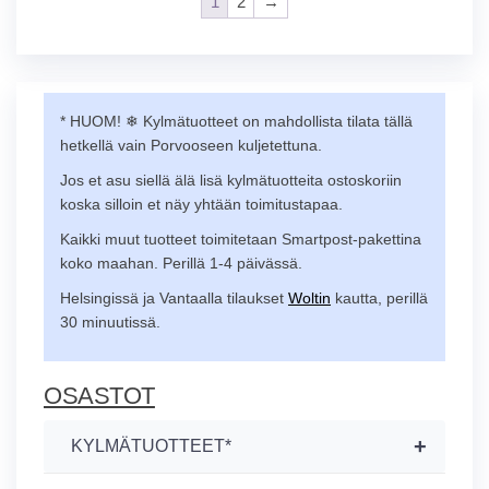
1
2
→
* HUOM! ❄︎ Kylmätuotteet on mahdollista tilata tällä
hetkellä vain Porvooseen kuljetettuna.
Jos et asu siellä älä lisä kylmätuotteita ostoskoriin
koska silloin et näy yhtään toimitustapaa.
Kaikki muut tuotteet toimitetaan Smartpost-pakettina
koko maahan. Perillä 1-4 päivässä.
Helsingissä ja Vantaalla tilaukset
Woltin
kautta, perillä
30 minuutissä.
OSASTOT
+
KYLMÄTUOTTEET*