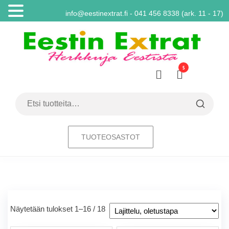
info@eestinextrat.fi - 041 456 8338 (ark. 11 - 17)
Skip
to
the
content
5
Eestin
Herkkuja
Eestistä
Extrat –
Virolaiset
Etsi:
ruoat |
Paras
valikoima
TUOTEOSASTOT
Näytetään tulokset 1–16 / 18