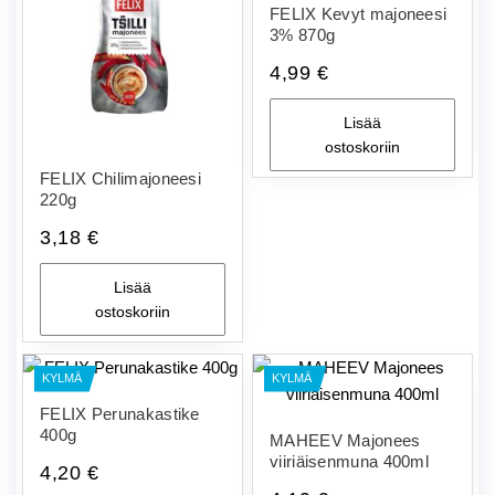
FELIX Kevyt majoneesi
3% 870g
4,99
€
Lisää
ostoskoriin
FELIX Chilimajoneesi
220g
3,18
€
Lisää
ostoskoriin
KYLMÄ
KYLMÄ
FELIX Perunakastike
400g
MAHEEV Majonees
viiriäisenmuna 400ml
4,20
€