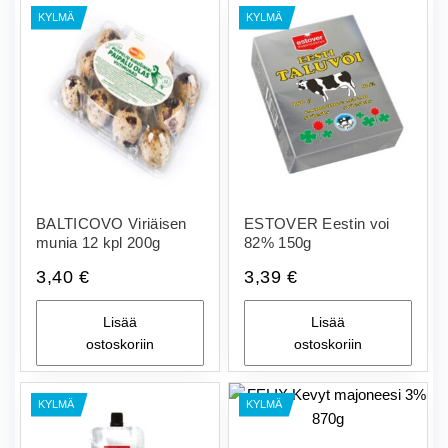
KYLMÄ
KYLMÄ
BALTICOVO Viriäisen
ESTOVER Eestin voi
munia 12 kpl 200g
82% 150g
3,40
€
3,39
€
Lisää
Lisää
ostoskoriin
ostoskoriin
KYLMÄ
KYLMÄ