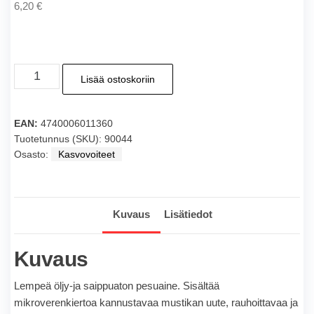
6,20
€
ORTO
Lisää ostoskoriin
Puhas
Loodus
Puhdistava
EAN:
4740006011360
kasvopesugeeli
Tuotetunnus (SKU):
90044
Osasto:
Kasvovoiteet
150ml
määrä
Kuvaus
Lisätiedot
Kuvaus
Lempeä
öljy-ja
saippuaton
pesuaine
.
Sisältää
mikroverenkiertoa
kannustavaa
mustikan uute
,
rauhoittavaa ja