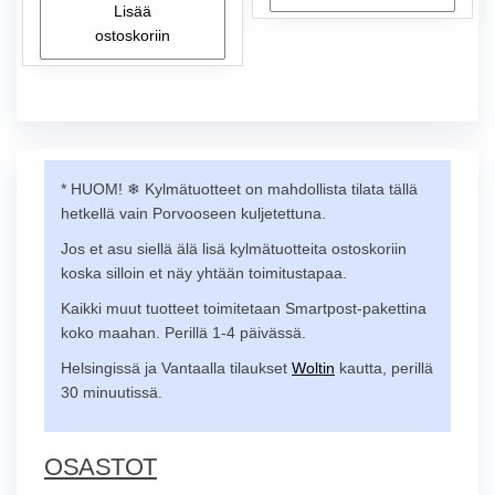
Lisää
ostoskoriin
* HUOM! ❄︎ Kylmätuotteet on mahdollista tilata tällä
hetkellä vain Porvooseen kuljetettuna.
Jos et asu siellä älä lisä kylmätuotteita ostoskoriin
koska silloin et näy yhtään toimitustapaa.
Kaikki muut tuotteet toimitetaan Smartpost-pakettina
koko maahan. Perillä 1-4 päivässä.
Helsingissä ja Vantaalla tilaukset
Woltin
kautta, perillä
30 minuutissä.
OSASTOT