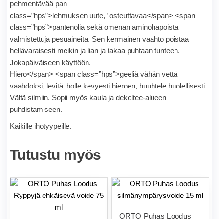
pehmentävää
pan
class=”hps”>lehmuksen uute,
”osteuttavaa</span> <span
class=”hps”>pantenolia
sekä
omenan
aminohapoista
valmistettuja
pesuaineita
.
Sen
kermainen
vaahto
poistaa
hellävaraisesti
meikin
ja
lian
ja
takaa
puhtaan
tunteen.
Jokapäiväiseen käyttöön.
Hiero</span> <span class=”hps”>geeliä
vähän
vettä
vaahdoksi
,
levitä
iholle
kevyesti
hieroen
,
huuhtele huolellisesti
.
Vältä
silmiin.
Sopii myös
kaula
ja
dekoltee
-alueen
puhdistamiseen.
Kaikille ihotyypeille
.
Tutustu myös
ORTO Puhas Loodus