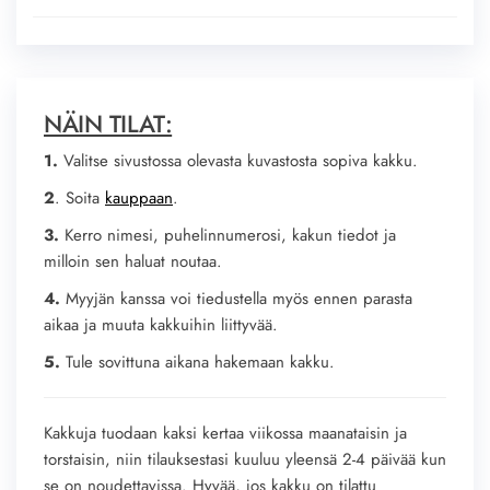
NÄIN TILAT:
1.
Valitse sivustossa olevasta kuvastosta sopiva kakku.
2
. Soita
kauppaan
.
3.
Kerro nimesi, puhelinnumerosi, kakun tiedot ja
milloin sen haluat noutaa.
4.
Myyjän kanssa voi tiedustella myös ennen parasta
aikaa ja muuta kakkuihin liittyvää.
5.
Tule sovittuna aikana hakemaan kakku.
Kakkuja tuodaan kaksi kertaa viikossa maanataisin ja
torstaisin, niin tilauksestasi kuuluu yleensä 2-4 päivää kun
se on noudettavissa. Hyvää, jos kakku on tilattu