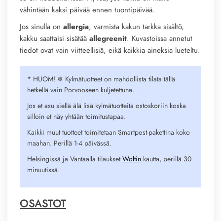
vähintään kaksi päivää ennen tuontipäivää.
Jos sinulla on
allergia
, varmista kakun tarkka sisältö,
kakku saattaisi sisätää
allegreenit
. Kuvastoissa annetut
tiedot ovat vain viitteellisiä, eikä kaikkia aineksia lueteltu.
* HUOM! ❄︎ Kylmätuotteet on mahdollista tilata tällä
hetkellä vain Porvooseen kuljetettuna.
Jos et asu siellä älä lisä kylmätuotteita ostoskoriin koska
silloin et näy yhtään toimitustapaa.
Kaikki muut tuotteet toimitetaan Smartpost-pakettina koko
maahan. Perillä 1-4 päivässä.
Helsingissä ja Vantaalla tilaukset
Woltin
kautta, perillä 30
minuutissä.
OSASTOT