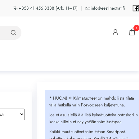
+358 41 456 8338 (Ark. 11–17)
|
info@eestinextrat.fi
0
* HUOM! ❄︎ Kylmätuotteet on mahdollista tilata
tällä hetkellä vain Porvooseen kuljetettuna.
Jos et asu siellä älä lisä kylmätuotteita ostoskoriin
koska silloin et näy yhtään toimitustapaa.
Kaikki muut tuotteet toimitetaan Smartpost-
pakettina koko maahan. Perillä 1-4 päivässä.