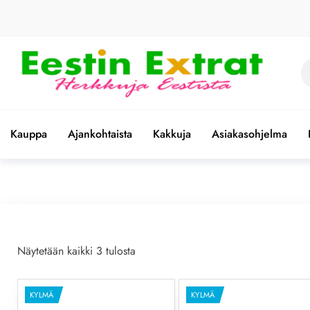
Skip
to
the
content
Et
Eestin
Herkkuja
Eestistä
Extrat –
Kauppa
Ajankohtaista
Kakkuja
Asiakasohjelma
Virolaiset
ruoat |
Paras
valikoima
Näytetään kaikki 3 tulosta
KYLMÄ
KYLMÄ