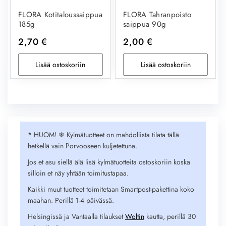
FLORA Kotitaloussaippua
FLORA Tahranpoisto
185g
saippua 90g
2,70
€
2,00
€
Lisää ostoskoriin
Lisää ostoskoriin
* HUOM! ❄︎ Kylmätuotteet on mahdollista tilata tällä
hetkellä vain Porvooseen kuljetettuna.
Jos et asu siellä älä lisä kylmätuotteita ostoskoriin koska
silloin et näy yhtään toimitustapaa.
Kaikki muut tuotteet toimitetaan Smartpost-pakettina koko
maahan. Perillä 1-4 päivässä.
Helsingissä ja Vantaalla tilaukset
Woltin
kautta, perillä 30