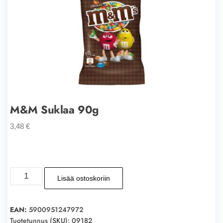
M&M Suklaa 90g
3,48
€
M&M
Lisää ostoskoriin
Suklaa
90g
määrä
EAN:
5900951247972
Tuotetunnus (SKU):
09182