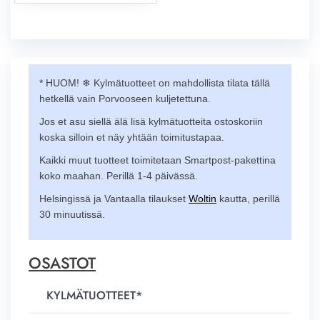
* HUOM! ❄︎ Kylmätuotteet on mahdollista tilata tällä
hetkellä vain Porvooseen kuljetettuna.
Jos et asu siellä älä lisä kylmätuotteita ostoskoriin
koska silloin et näy yhtään toimitustapaa.
Kaikki muut tuotteet toimitetaan Smartpost-pakettina
koko maahan. Perillä 1-4 päivässä.
Helsingissä ja Vantaalla tilaukset
Woltin
kautta, perillä
30 minuutissä.
OSASTOT
KYLMÄTUOTTEET*