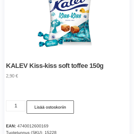
KALEV Kiss-kiss soft toffee 150g
2,90
€
KALEV
Lisää ostoskoriin
Kiss-
kiss
soft
EAN:
4740012600169
toffee
Tuotetunnus (SKU):
15228