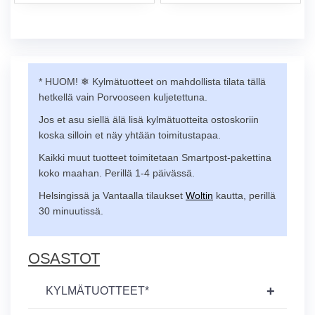
* HUOM! ❄︎ Kylmätuotteet on mahdollista tilata tällä
hetkellä vain Porvooseen kuljetettuna.
Jos et asu siellä älä lisä kylmätuotteita ostoskoriin
koska silloin et näy yhtään toimitustapaa.
Kaikki muut tuotteet toimitetaan Smartpost-pakettina
koko maahan. Perillä 1-4 päivässä.
Helsingissä ja Vantaalla tilaukset
Woltin
kautta, perillä
30 minuutissä.
OSASTOT
+
KYLMÄTUOTTEET*