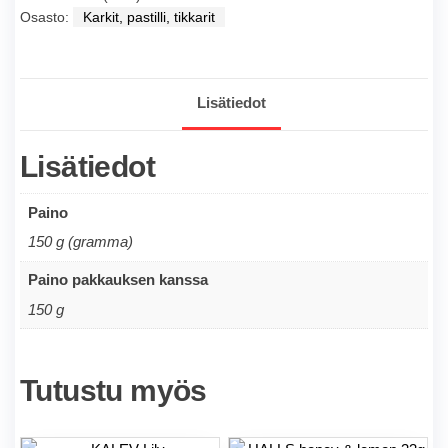
Osasto:
Karkit, pastilli, tikkarit
150g
määrä
Lisätiedot
Lisätiedot
Paino
150 g (gramma)
Paino pakkauksen kanssa
150 g
Tutustu myös