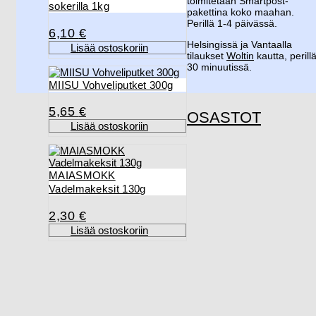
toimitetaan Smartpost-
sokerilla 1kg
pakettina koko maahan.
Perillä 1-4 päivässä.
6,10
€
Helsingissä ja Vantaalla
Lisää ostoskoriin
tilaukset
Woltin
kautta, perill
30 minuutissä.
MIISU Vohveliputket 300g
5,65
€
OSASTOT
Lisää ostoskoriin
MAIASMOKK
Vadelmakeksit 130g
2,30
€
Lisää ostoskoriin