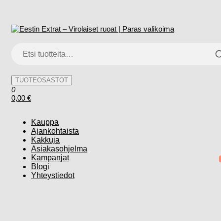
Skip
to
Eestin Extrat – Virolaiset ruoat | Paras valikoima
Herkkuja Eestistä
the
Etsi:
content
TUOTEOSASTOT
0
0,00 €
Kauppa
Ajankohtaista
Kakkuja
Asiakasohjelma
Kampanjat
Blogi
Yhteystiedot