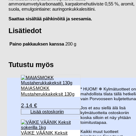
ammoniumvetykarbonaatti), karpalomehutiiviste 0,55 %, aromit,
suola, emulgointiaine: auringonkukkalesitiini.
Saattaa sisältää pähkinöitä ja seesamia.
Lisätiedot
Paino pakkauksen kanssa
200 g
Tutustu myös
MAIASMOKK
* HUOM! ❄︎ Kylmätuotteet o
Mustaherukkakeksit 130g
mahdollista tilata tällä hetkel
vain Porvooseen kuljetettuna
2,14
€
Jos et asu siellä älä lisä
Lisää ostoskoriin
kylmätuotteita ostoskoriin
koska silloin et näy yhtään
toimitustapaa.
Kaikki muut tuotteet
VÄIKE VÄÄNIK Keksit