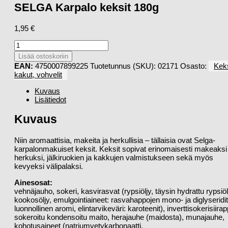
SELGA Karpalo keksit 180g
1,95
€
SELGA
Karpalo
Lisää ostoskoriin
keksit
EAN:
4750007899225
Tuotetunnus (SKU):
02171
Osasto:
Keks
180g
kakut, vohvelit
määrä
Kuvaus
Lisätiedot
Kuvaus
Niin aromaattisia, makeita ja herkullisia – tällaisia ovat Selga-
karpalonmakuiset keksit. Keksit sopivat erinomaisesti makeaksi
herkuksi, jälkiruokien ja kakkujen valmistukseen sekä myös
kevyeksi välipalaksi.
Ainesosat:
vehnäjauho, sokeri, kasvirasvat (rypsiöljy, täysin hydrattu rypsiöl
kookosöljy, emulgointiaineet: rasvahappojen mono- ja diglyseridit
luonnollinen aromi, elintarvikeväri: karoteenit), inverttisokerisiirap
sokeroitu kondensoitu maito, herajauhe (maidosta), munajauhe,
kohotusaineet (natriumvetykarbonaatti,