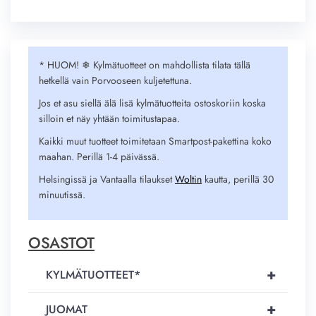
* HUOM! ❄︎ Kylmätuotteet on mahdollista tilata tällä
hetkellä vain Porvooseen kuljetettuna.
Jos et asu siellä älä lisä kylmätuotteita ostoskoriin koska
silloin et näy yhtään toimitustapaa.
Kaikki muut tuotteet toimitetaan Smartpost-pakettina koko
maahan. Perillä 1-4 päivässä.
Helsingissä ja Vantaalla tilaukset
Woltin
kautta, perillä 30
minuutissä.
OSASTOT
+
KYLMÄTUOTTEET*
+
JUOMAT