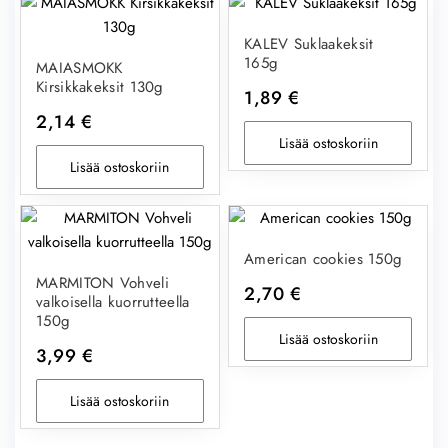
KALEV Suklaakeksit
165g
MAIASMOKK
Kirsikkakeksit 130g
1,89
€
2,14
€
Lisää ostoskoriin
Lisää ostoskoriin
American cookies 150g
MARMITON Vohveli
2,70
€
valkoisella kuorrutteella
150g
Lisää ostoskoriin
3,99
€
Lisää ostoskoriin