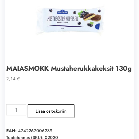
MAIASMOKK Mustaherukkakeksit 130g
2,14
€
MAIASMOKK
Lisää ostoskoriin
Mustaherukkakeksit
130g
määrä
EAN:
4742267006239
Tuotetunnus (SKU):
02020