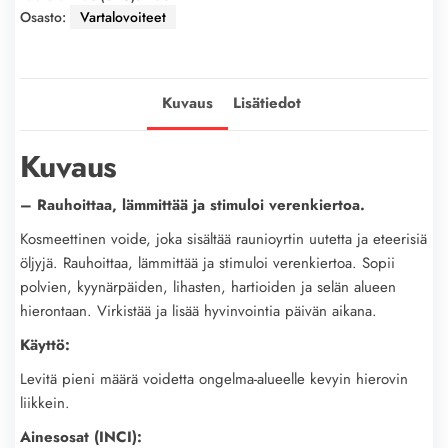
Osasto:
Vartalovoiteet
Kuvaus
Lisätiedot
Kuvaus
– Rauhoittaa, lämmittää ja stimuloi verenkiertoa.
Kosmeettinen voide, joka sisältää raunioyrtin uutetta ja eteerisiä
öljyjä. Rauhoittaa, lämmittää ja stimuloi verenkiertoa. Sopii
polvien, kyynärpäiden, lihasten, hartioiden ja selän alueen
hierontaan. Virkistää ja lisää hyvinvointia päivän aikana.
Käyttö:
Levitä pieni määrä voidetta ongelma-alueelle kevyin hierovin
liikkein.
Ainesosat (INCI):