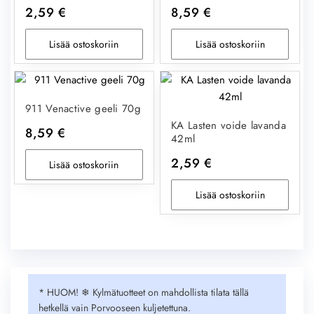
2,59
€
8,59
€
Lisää ostoskoriin
Lisää ostoskoriin
911 Venactive geeli 70g
KA Lasten voide lavanda
8,59
€
42ml
2,59
€
Lisää ostoskoriin
Lisää ostoskoriin
* HUOM! ❄︎ Kylmätuotteet on mahdollista tilata tällä
hetkellä vain Porvooseen kuljetettuna.