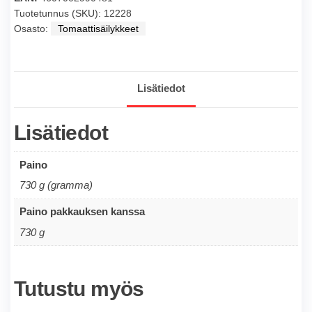
mehussa
Tuotetunnus (SKU):
12228
Osasto:
Tomaattisäilykkeet
680g
määrä
Lisätiedot
Lisätiedot
Paino
730 g (gramma)
Paino pakkauksen kanssa
730 g
Tutustu myös