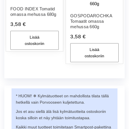
FOOD INDEX Tomatid
omassa mehussa 680g
GOSPODAROCHKA
Tomaatit omassa
3,58
€
mehussa 660g
3,58
€
Lisää
ostoskoriin
Lisää
ostoskoriin
* HUOM! ❄︎ Kylmätuotteet on mahdollista tilata tällä
hetkellä vain Porvooseen kuljetettuna.
Jos et asu siellä älä lisä kylmätuotteita ostoskoriin
koska silloin et näy yhtään toimitustapaa.
Kaikki muut tuotteet toimitetaan Smartpost-pakettina