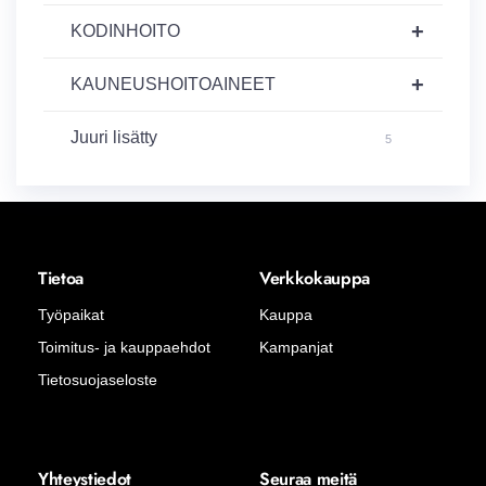
+
KODINHOITO
+
KAUNEUSHOITOAINEET
Juuri lisätty
5
Tietoa
Verkkokauppa
Työpaikat
Kauppa
Toimitus- ja kauppaehdot
Kampanjat
Tietosuojaseloste
Yhteystiedot
Seuraa meitä