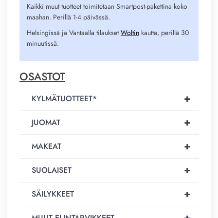
Kaikki muut tuotteet toimitetaan Smartpost-pakettina koko
maahan. Perillä 1-4 päivässä.
Helsingissä ja Vantaalla tilaukset
Woltin
kautta, perillä 30
minuutissä.
OSASTOT
+
KYLMÄTUOTTEET*
+
JUOMAT
+
MAKEAT
+
SUOLAISET
+
SÄILYKKEET
+
MUUT ELINTARVIKKEET