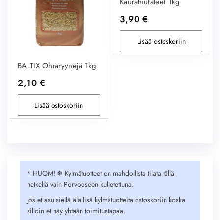
Kaurahiutaleet 1kg
3,90
€
Lisää ostoskoriin
BALTIX Ohraryynejä 1kg
2,10
€
Lisää ostoskoriin
* HUOM! ❄︎ Kylmätuotteet on mahdollista tilata tällä
hetkellä vain Porvooseen kuljetettuna.
Jos et asu siellä älä lisä kylmätuotteita ostoskoriin koska
silloin et näy yhtään toimitustapaa.