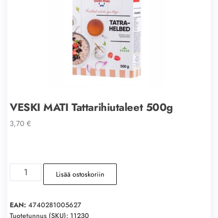
VESKI MATI Tattarihiutaleet 500g
3,70
€
VESKI
Lisää ostoskoriin
MATI
Tattarihiutaleet
500g
EAN:
4740281005627
määrä
Tuotetunnus (SKU):
11230