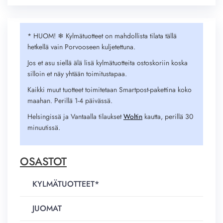
* HUOM! ❄︎ Kylmätuotteet on mahdollista tilata tällä
hetkellä vain Porvooseen kuljetettuna.
Jos et asu siellä älä lisä kylmätuotteita ostoskoriin koska
silloin et näy yhtään toimitustapaa.
Kaikki muut tuotteet toimitetaan Smartpost-pakettina koko
maahan. Perillä 1-4 päivässä.
Helsingissä ja Vantaalla tilaukset
Woltin
kautta, perillä 30
minuutissä.
OSASTOT
KYLMÄTUOTTEET*
JUOMAT