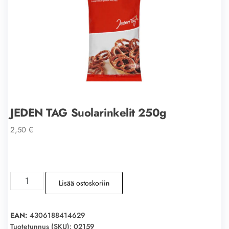
JEDEN TAG Suolarinkelit 250g
2,50
€
JEDEN
Lisää ostoskoriin
TAG
Suolarinkelit
250g
EAN:
4306188414629
määrä
Tuotetunnus (SKU):
02159