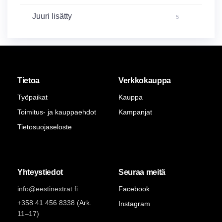
Juuri lisätty
5
Tietoa
Verkkokauppa
Työpaikat
Kauppa
Toimitus- ja kauppaehdot
Kampanjat
Tietosuojaseloste
Yhteystiedot
Seuraa meitä
info@eestinextrat.fi
Facebook
+358 41 456 8338 (Ark.
Instagram
11–17)