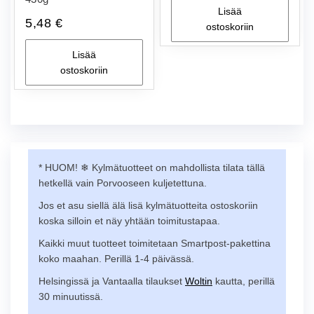
Lisää
5,48
€
ostoskoriin
Lisää
ostoskoriin
* HUOM! ❄︎ Kylmätuotteet on mahdollista tilata tällä
hetkellä vain Porvooseen kuljetettuna.
Jos et asu siellä älä lisä kylmätuotteita ostoskoriin
koska silloin et näy yhtään toimitustapaa.
Kaikki muut tuotteet toimitetaan Smartpost-pakettina
koko maahan. Perillä 1-4 päivässä.
Helsingissä ja Vantaalla tilaukset
Woltin
kautta, perillä
30 minuutissä.