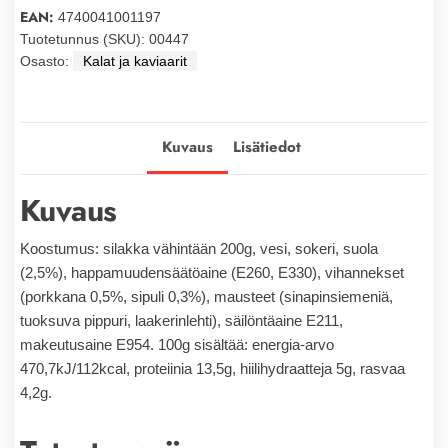
380g
EAN:
4740041001197
määrä
Tuotetunnus (SKU):
00447
Osasto:
Kalat ja kaviaarit
Kuvaus
Lisätiedot
Kuvaus
Koostumus: silakka vähintään 200g, vesi, sokeri, suola
(2,5%), happamuudensäätöaine (E260, E330), vihannekset
(porkkana 0,5%, sipuli 0,3%), mausteet (sinapinsiemeniä,
tuoksuva pippuri, laakerinlehti), säilöntäaine E211,
makeutusaine E954. 100g sisältää: energia-arvo
470,7kJ/112kcal, proteiinia 13,5g, hiilihydraatteja 5g, rasvaa
4,2g.