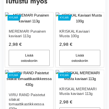
Tutustu myös
KYLMÄ
KYLMÄ
MEREMARI Punainen
KRISKAL Kaviaari
kaviaari 113g
Musta 100g
2,98
€
2,98
€
Lisää
Lisää
ostoskoriin
ostoskoriin
KYLMÄ
KYLMÄ
KRISKAL MEREMARI
Musta kaviaari 113g
VIRU RAND Paistetut
silakat
2,98
€
tomaattikastikkeessa
430g