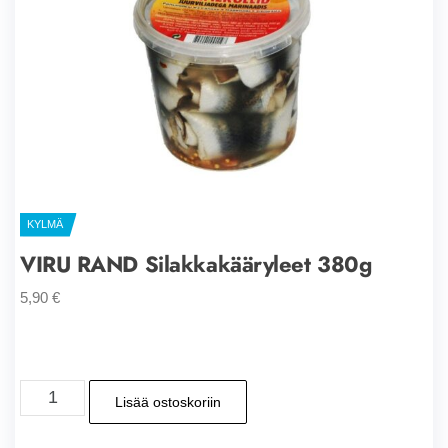
KYLMÄ
VIRU RAND Silakkakääryleet 380g
5,90
€
VIRU
Lisää ostoskoriin
RAND
Silakkakääryleet