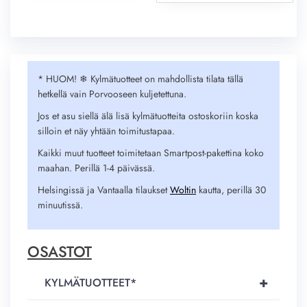
2,40 €.
1,99 €.
* HUOM! ❄︎ Kylmätuotteet on mahdollista tilata tällä
hetkellä vain Porvooseen kuljetettuna.
Jos et asu siellä älä lisä kylmätuotteita ostoskoriin koska
silloin et näy yhtään toimitustapaa.
Kaikki muut tuotteet toimitetaan Smartpost-pakettina koko
maahan. Perillä 1-4 päivässä.
Helsingissä ja Vantaalla tilaukset
Woltin
kautta, perillä 30
minuutissä.
OSASTOT
+
KYLMÄTUOTTEET*