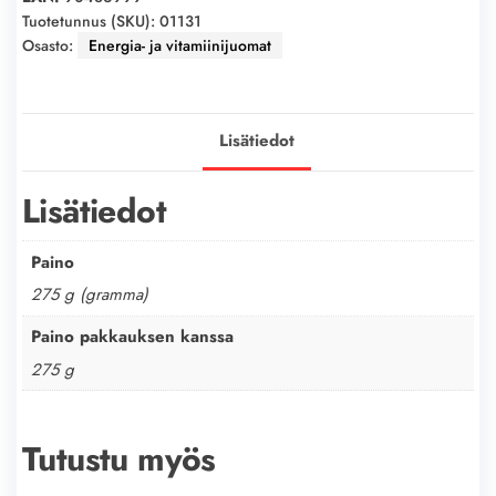
sudachi
Tuotetunnus (SKU):
01131
Osasto:
Energia- ja vitamiinijuomat
lime
250ml
määrä
Lisätiedot
Lisätiedot
Paino
275 g (gramma)
Paino pakkauksen kanssa
275 g
Tutustu myös