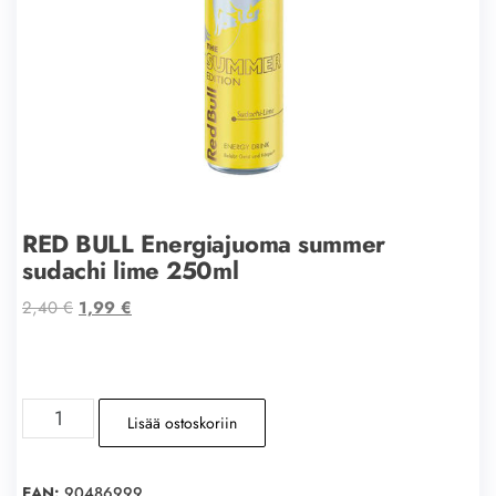
RED BULL Energiajuoma summer
sudachi lime 250ml
Alkuperäinen
Nykyinen
2,40
€
1,99
€
hinta
hinta
oli:
on:
2,40 €.
1,99 €.
RED
Lisää ostoskoriin
BULL
Energiajuoma
summer
EAN:
90486999