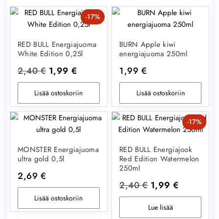
-17%
RED BULL Energiajuoma
BURN Apple kiwi
White Edition 0,25l
energiajuoma 250ml
Alkuperäinen
Nykyinen
2,40
€
1,99
€
1,99
€
hinta
hinta
Lisää ostoskoriin
Lisää ostoskoriin
oli:
on:
2,40 €.
1,99 €.
-17%
MONSTER Energiajuoma
RED BULL Energiajook
ultra gold 0,5l
Red Edition Watermelon
250ml
2,69
€
Alkuperäinen
Nykyinen
2,40
€
1,99
€
hinta
hinta
Lisää ostoskoriin
Lue lisää
oli:
on: