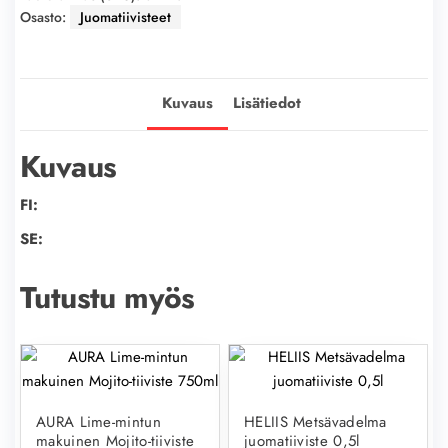
Osasto:
Juomatiivisteet
Kuvaus
Lisätiedot
Kuvaus
FI:
SE:
Tutustu myös
AURA Lime-mintun
HELIIS Metsävadelma
makuinen Mojito-tiiviste
juomatiiviste 0,5l