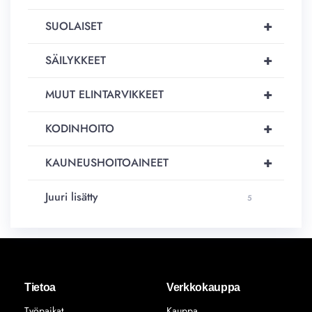
+
SUOLAISET
+
SÄILYKKEET
+
MUUT ELINTARVIKKEET
+
KODINHOITO
+
KAUNEUSHOITOAINEET
Juuri lisätty
5
Tietoa
Verkkokauppa
Työpaikat
Kauppa