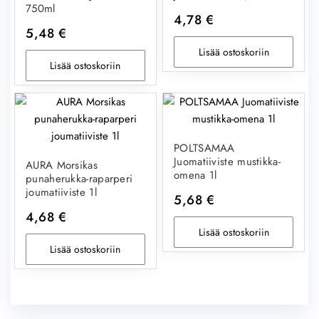
750ml
4,78
€
5,48
€
Lisää ostoskoriin
Lisää ostoskoriin
POLTSAMAA
Juomatiiviste mustikka-
AURA Morsikas
omena 1l
punaherukka-raparperi
joumatiiviste 1l
5,68
€
4,68
€
Lisää ostoskoriin
Lisää ostoskoriin