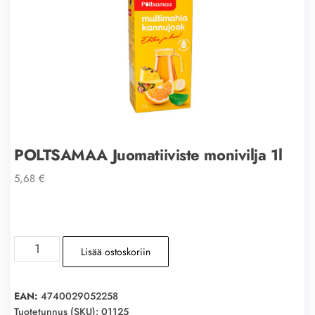
POLTSAMAA Juomatiiviste monivilja 1l
5,68
€
POLTSAMAA
Lisää ostoskoriin
Juomatiiviste
monivilja
1l
EAN:
4740029052258
määrä
Tuotetunnus (SKU):
01125