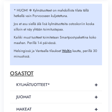
* HUOM! ❄︎ Kylmätuotteet on mahdollista tilata tällä
hetkellä vain Porvooseen kuljetettuna.
Jos et asu siellä älä lisä kylmätuotteita ostoskoriin koska
silloin et näy yhtään toimitustapaa.
Kaikki muut tuotteet toimitetaan Smartpost-pakettina koko
maahan. Perillä 1-4 päivässä.
Helsingissä ja Vantaalla tilaukset
Woltin
kautta, perillä 30
minuutissä.
OSASTOT
+
KYLMÄTUOTTEET*
+
JUOMAT
+
MAKEAT