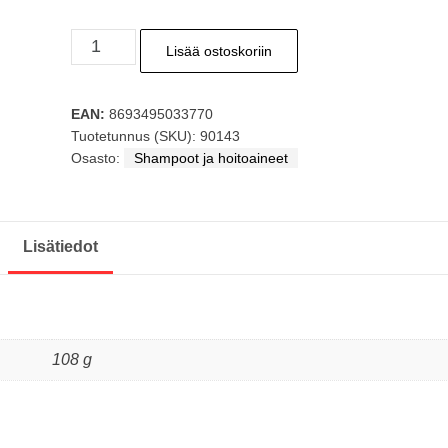
PALMOLIVE
Lisää ostoskoriin
Saippua
Chamomile
EAN:
8693495033770
&
Tuotetunnus (SKU):
90143
Vitamine
Osasto:
Shampoot ja hoitoaineet
E
90g
määrä
Lisätiedot
108 g