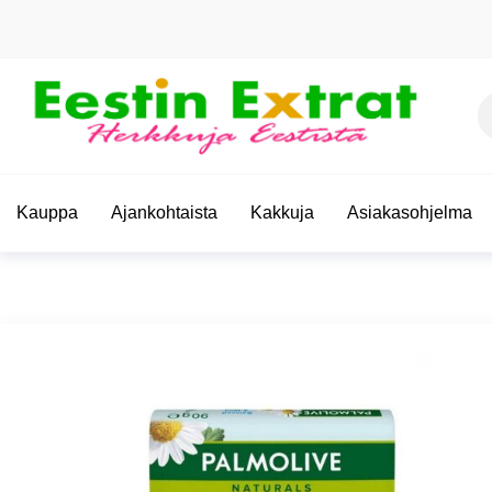
Skip
to
the
content
Et
Eestin
Herkkuja
Eestistä
Extrat –
Kauppa
Ajankohtaista
Kakkuja
Asiakasohjelma
Virolaiset
ruoat |
Paras
valikoima