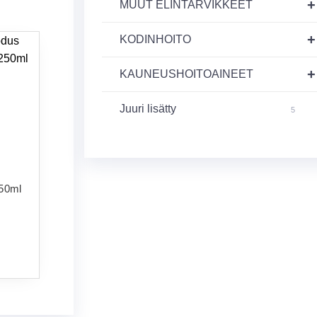
+
MUUT ELINTARVIKKEET
+
KODINHOITO
+
KAUNEUSHOITOAINEET
Juuri lisätty
5
250ml