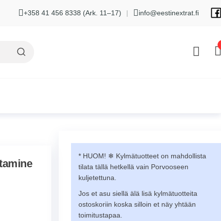
+358 41 456 8338 (Ark. 11–17)
|
info@eestinextrat.fi
* HUOM! ❄︎ Kylmätuotteet on mahdollista
tamine
tilata tällä hetkellä vain Porvooseen
kuljetettuna.
Jos et asu siellä älä lisä kylmätuotteita
ostoskoriin koska silloin et näy yhtään
toimitustapaa.