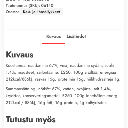
mehussa
Tuotetunnus (SKU):
06140
Osasto:
Kala- ja lihasäilykkeet
240g
määrä
Kuvaus
Lisätiedot
Kuvaus
Koostumus: naudanliha 67%, vesi, naudanliha sydän, suola
1,4%, mausteet, säilöntäaine: E250. 100g sisältää: energiaa
212kcal/886kJ, rasvaa 16g, proteiinia 16g, hiilihydraatteja 1g.
Sammansättning: nötkött 67%, vatten, oxhjärta, salt 1,4%,
kryddor, konserveringsmedel: E250. 100g innehåller: energi
212kcal / 886kJ, 16g fett, 16g protein, 1g kolhydrater.
Tutustu myös