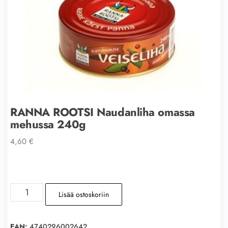
RANNA ROOTSI Naudanliha omassa
mehussa 240g
4,60
€
RANNA
Lisää ostoskoriin
ROOTSI
Naudanliha
omassa
EAN:
4740296002642