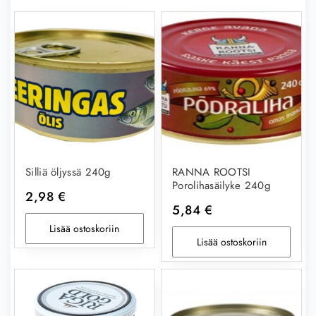
Silliä öljyssä 240g
RANNA ROOTSI
Porolihasäilyke 240g
2,98
€
5,84
€
Lisää ostoskoriin
Lisää ostoskoriin