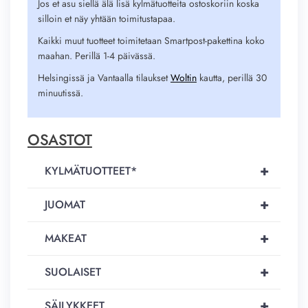
Jos et asu siellä älä lisä kylmätuotteita ostoskoriin koska
silloin et näy yhtään toimitustapaa.
Kaikki muut tuotteet toimitetaan Smartpost-pakettina koko
maahan. Perillä 1-4 päivässä.
Helsingissä ja Vantaalla tilaukset
Woltin
kautta, perillä 30
minuutissä.
OSASTOT
+
KYLMÄTUOTTEET*
+
JUOMAT
+
MAKEAT
+
SUOLAISET
+
SÄILYKKEET