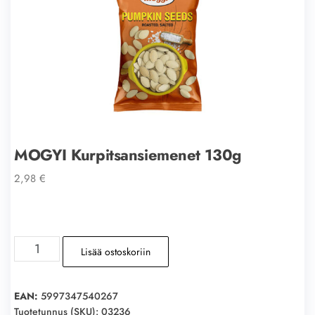
MOGYI Kurpitsansiemenet 130g
2,98
€
MOGYI
Lisää ostoskoriin
Kurpitsansiemenet
130g
määrä
EAN:
5997347540267
Tuotetunnus (SKU):
03236