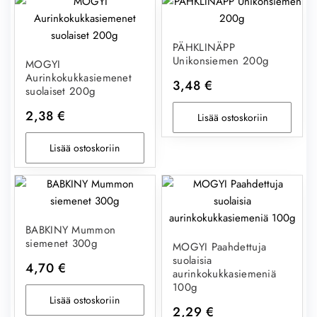
PÄHKLINÄPP
Unikonsiemen 200g
MOGYI
Aurinkokukkasiemenet
3,48
€
suolaiset 200g
2,38
€
Lisää ostoskoriin
Lisää ostoskoriin
BABKINY Mummon
siemenet 300g
MOGYI Paahdettuja
suolaisia
4,70
€
aurinkokukkasiemeniä
100g
Lisää ostoskoriin
2,29
€