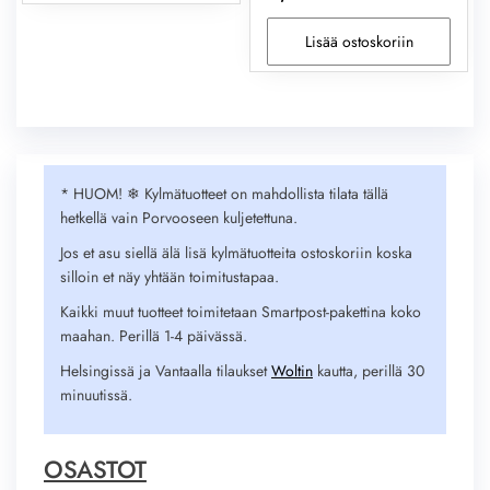
Lisää ostoskoriin
* HUOM! ❄︎ Kylmätuotteet on mahdollista tilata tällä
hetkellä vain Porvooseen kuljetettuna.
Jos et asu siellä älä lisä kylmätuotteita ostoskoriin koska
silloin et näy yhtään toimitustapaa.
Kaikki muut tuotteet toimitetaan Smartpost-pakettina koko
maahan. Perillä 1-4 päivässä.
Helsingissä ja Vantaalla tilaukset
Woltin
kautta, perillä 30
minuutissä.
OSASTOT