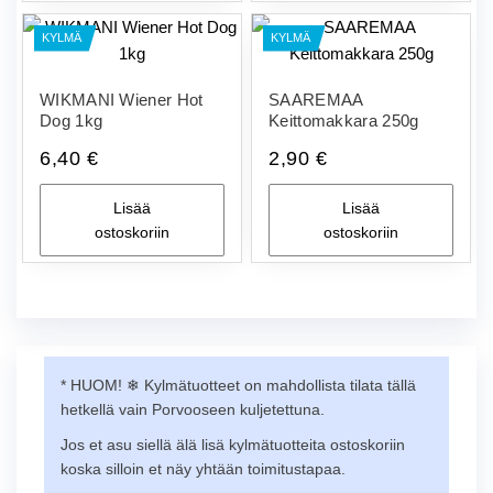
KYLMÄ
KYLMÄ
WIKMANI Wiener Hot
SAAREMAA
Dog 1kg
Keittomakkara 250g
6,40
€
2,90
€
Lisää
Lisää
ostoskoriin
ostoskoriin
* HUOM! ❄︎ Kylmätuotteet on mahdollista tilata tällä
hetkellä vain Porvooseen kuljetettuna.
Jos et asu siellä älä lisä kylmätuotteita ostoskoriin
koska silloin et näy yhtään toimitustapaa.