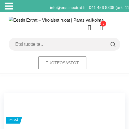
info@eestinextrat.fi - 041 456 8338 (ark. 1
Skip
Eesti
Herkkuja
to
Eestistä
0
Extrat
the
Virola
content
ruoat 
Etsi:
Paras
valik
TUOTEOSASTOT
KYLMÄ