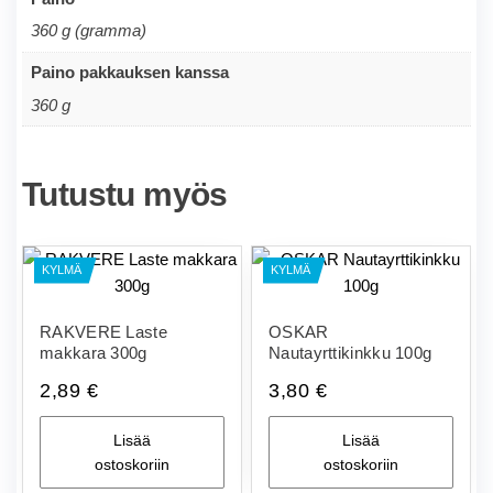
360 g (gramma)
Paino pakkauksen kanssa
360 g
Tutustu myös
KYLMÄ
KYLMÄ
RAKVERE Laste
OSKAR
makkara 300g
Nautayrttikinkku 100g
2,89
€
3,80
€
Lisää
Lisää
ostoskoriin
ostoskoriin