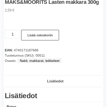
MAKS&MOORITS Lasten makkara 300g
2,59
€
MAKS&MOORITS
Lisää ostoskoriin
Lasten
makkara
300g
EAN:
4740171187686
määrä
Tuotetunnus (SKU):
00511
Osasto:
Nakit, makkarat, leikkeleet
Lisätiedot
Lisätiedot
Paino