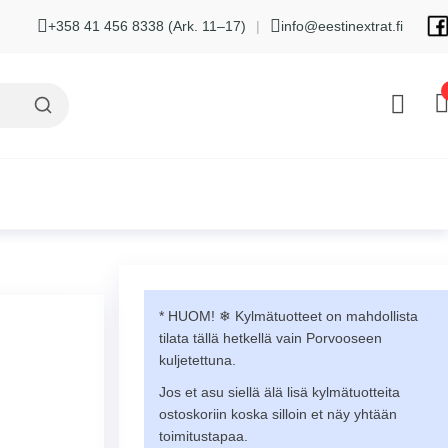
+358 41 456 8338 (Ark. 11–17)
|
info@eestinextrat.fi
* HUOM! ❄︎ Kylmätuotteet on mahdollista
tilata tällä hetkellä vain Porvooseen
kuljetettuna.
Jos et asu siellä älä lisä kylmätuotteita
ostoskoriin koska silloin et näy yhtään
toimitustapaa.