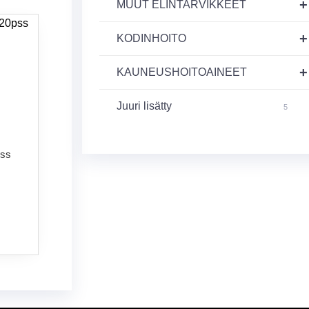
+
MUUT ELINTARVIKKEET
+
KODINHOITO
+
KAUNEUSHOITOAINEET
Juuri lisätty
5
pss