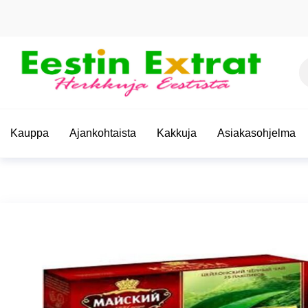
Skip
to
the
content
Et
Eestin
Herkkuja
Eestistä
Extrat –
Kauppa
Ajankohtaista
Kakkuja
Asiakasohjelma
Virolaiset
ruoat |
Paras
valikoima