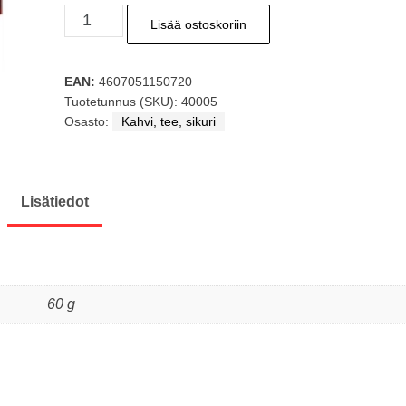
MAISKY
Lisää ostoskoriin
Musta
tee
EAN:
4607051150720
korona
Tuotetunnus (SKU):
40005
25x2g
Osasto:
Kahvi, tee, sikuri
50g
määrä
Lisätiedot
60 g