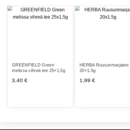
GREENFIELD Green
HERBA Ruusunmarjatee
melissa vihreä tee 25×1,5g
20×1.5g
3,40
€
1,99
€