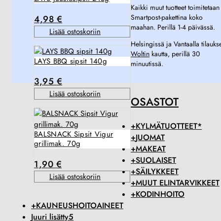
Kaikki muut tuotteet toimitetaan
Smartpost-pakettina koko
4,98
€
maahan. Perillä 1-4 päivässä.
Lisää ostoskoriin
Helsingissä ja Vantaalla tilauks
Woltin
kautta, perillä 30
LAYS BBQ sipsit 140g
minuutissä.
3,95
€
Lisää ostoskoriin
OSASTOT
+
KYLMÄTUOTTEET*
BALSNACK Sipsit Vigur
+
JUOMAT
grillimak. 70g
+
MAKEAT
+
SUOLAISET
1,90
€
+
SÄILYKKEET
Lisää ostoskoriin
+
MUUT ELINTARVIKKEET
+
KODINHOITO
+
KAUNEUSHOITOAINEET
Juuri lisätty
5