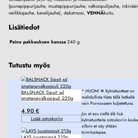
(punapippurijauhe, mustapippurijauhe, valkosipulijauhe, inkivääri
neilikkajauhe, kanelijauhe), dekstroosi,
VEHNÄ
kuitu.
Lisätiedot
Paino pakkauksen kanssa
240 g
Tutustu myös
* HUOM! ❄︎ Kylmätuotteet on
BALSNACK Sipsit xxl
mahdollista tilata tällä hetkellä
smetana-valkosipuli 220g
vain Porvooseen kuljetettuna.
4,90
€
Jos et asu siellä älä lisä
Lisää ostoskoriin
kylmätuotteita ostoskoriin kosk
silloin et näy yhtään
toimitustapaa.
LAYS Juustosipsit 215g