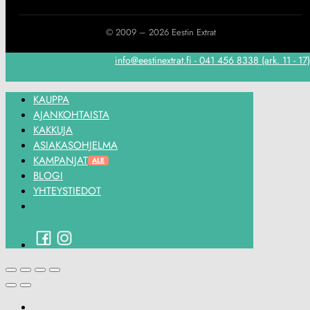
© 2009 – 2026 Eestin Extrat
info@eestinextrat.fi - 041 456 8338 (ark. 11 - 1
KAUPPA
AJANKOHTAISTA
KAKKUJA
ASIAKASOHJELMA
KAMPANJAT
BLOGI
YHTEYSTIEDOT