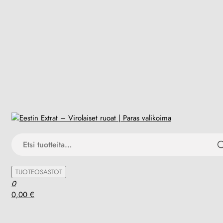
Skip
to
Eestin Extrat – Virolaiset ruoat | Paras valikoima
Herkkuja Eestistä
Etsi:
the
content
TUOTEOSASTOT
0
0,00 €