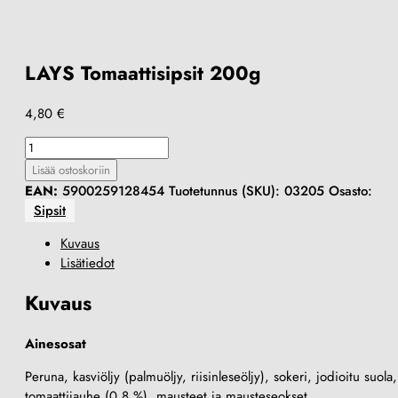
LAYS Tomaattisipsit 200g
4,80
€
LAYS
Tomaattisipsit
Lisää ostoskoriin
200g
EAN:
5900259128454
Tuotetunnus (SKU):
03205
Osasto:
määrä
Sipsit
Kuvaus
Lisätiedot
Kuvaus
Ainesosat
Peruna, kasviöljy (palmuöljy, riisinleseöljy), sokeri, jodioitu suola,
tomaattijauhe (0,8 %), mausteet ja mausteseokset