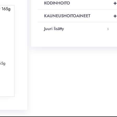
+
KODINHOITO
+
KAUNEUSHOITOAINEET
Juuri lisätty
5
165g