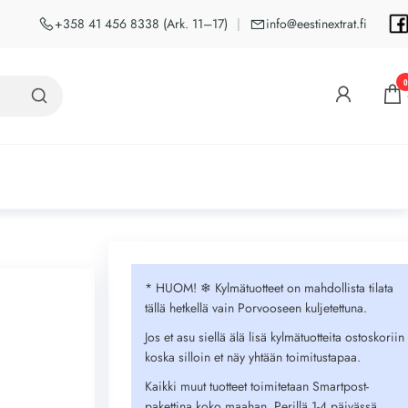
+358 41 456 8338 (Ark. 11–17)
|
info@eestinextrat.fi
0
* HUOM! ❄︎ Kylmätuotteet on mahdollista tilata
tällä hetkellä vain Porvooseen kuljetettuna.
Jos et asu siellä älä lisä kylmätuotteita ostoskoriin
koska silloin et näy yhtään toimitustapaa.
Kaikki muut tuotteet toimitetaan Smartpost-
pakettina koko maahan. Perillä 1-4 päivässä.