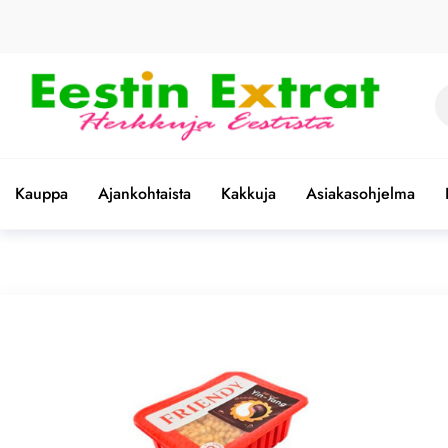
Skip
to
the
content
Et
Eestin
Herkkuja
Eestistä
Extrat –
Kauppa
Ajankohtaista
Kakkuja
Asiakasohjelma
Virolaiset
ruoat |
Paras
valikoima