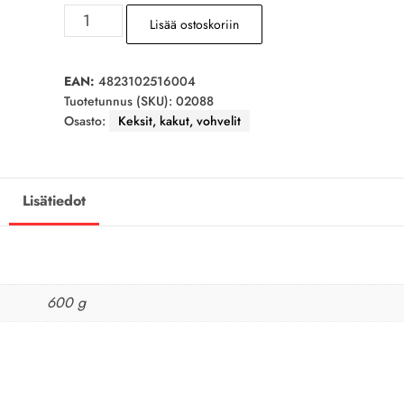
KM
Lisää ostoskoriin
Keksit
Yin-
Yang
EAN:
4823102516004
Tuotetunnus (SKU):
02088
350g
Osasto:
Keksit, kakut, vohvelit
määrä
Lisätiedot
600 g