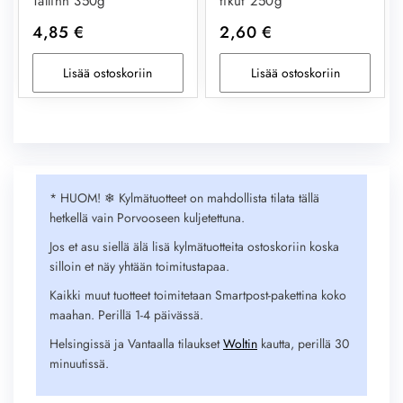
Tallinn 350g
tikut 250g
4,85
€
2,60
€
Lisää ostoskoriin
Lisää ostoskoriin
* HUOM! ❄︎ Kylmätuotteet on mahdollista tilata tällä
hetkellä vain Porvooseen kuljetettuna.
Jos et asu siellä älä lisä kylmätuotteita ostoskoriin koska
silloin et näy yhtään toimitustapaa.
Kaikki muut tuotteet toimitetaan Smartpost-pakettina koko
maahan. Perillä 1-4 päivässä.
Helsingissä ja Vantaalla tilaukset
Woltin
kautta, perillä 30
minuutissä.