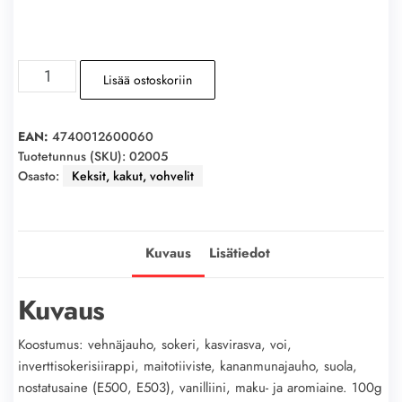
KALEV
Lisää ostoskoriin
Extrakeksit
165g
määrä
EAN:
4740012600060
Tuotetunnus (SKU):
02005
Osasto:
Keksit, kakut, vohvelit
Kuvaus
Lisätiedot
Kuvaus
Koostumus: vehnäjauho, sokeri, kasvirasva, voi,
inverttisokerisiirappi, maitotiiviste, kananmunajauho, suola,
nostatusaine (E500, E503), vanilliini, maku- ja aromiaine. 100g