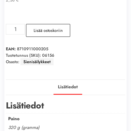
CHAMPEX
Lisää ostoskoriin
Herkkusieni
vedessä
290g
EAN:
8710911000205
määrä
Tuotetunnus (SKU):
06156
Osasto:
Sienisäilykkeet
Lisätiedot
Lisätiedot
Paino
320 g (gramma)