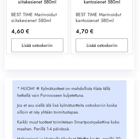
BEST TIME Marinoidut
BEST TIME Marinoidut
siitakesienet 580ml
kantosienet 580ml
4,60
€
4,70
€
Lisää ostoskoriin
Lisää ostoskoriin
* HUOM! ❄︎ Kylmätuotteet on mahdollista tilata tällä
hetkellä vain Porvooseen kuljetettuna.
Jos et asu siellä älä lisä kylmätuotteita ostoskoriin koska
silloin et näy yhtään toimitustapaa.
Kaikki muut tuotteet toimitetaan Smartpost-pakettina koko
maahan. Perillä 1-4 päivässä.
Helsingissä ja Vantaalla tilaukset
Woltin
kautta, perillä 30