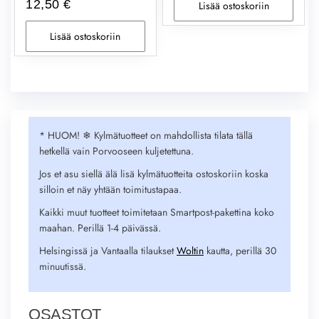
12,50
€
Lisää ostoskoriin
Lisää ostoskoriin
* HUOM! ❄︎ Kylmätuotteet on mahdollista tilata tällä
hetkellä vain Porvooseen kuljetettuna.
Jos et asu siellä älä lisä kylmätuotteita ostoskoriin koska
silloin et näy yhtään toimitustapaa.
Kaikki muut tuotteet toimitetaan Smartpost-pakettina koko
maahan. Perillä 1-4 päivässä.
Helsingissä ja Vantaalla tilaukset
Woltin
kautta, perillä 30
minuutissä.
OSASTOT