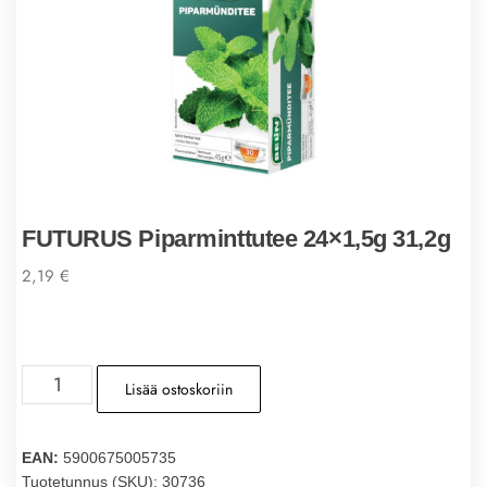
FUTURUS Piparminttutee 24×1,5g 31,2g
2,19
€
FUTURUS
Lisää ostoskoriin
Piparminttutee
24x1,5g
31,2g
EAN:
5900675005735
määrä
Tuotetunnus (SKU):
30736