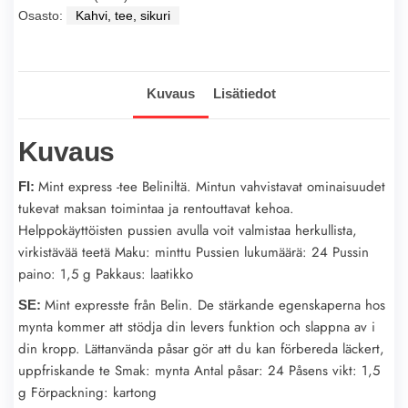
Osasto:
Kahvi, tee, sikuri
Kuvaus
Lisätiedot
Kuvaus
Mint express -tee Beliniltä. Mintun vahvistavat ominaisuudet
FI:
tukevat maksan toimintaa ja rentouttavat kehoa.
Helppokäyttöisten pussien avulla voit valmistaa herkullista,
virkistävää teetä Maku: minttu Pussien lukumäärä: 24 Pussin
paino: 1,5 g Pakkaus: laatikko
Mint expresste från Belin. De stärkande egenskaperna hos
SE:
mynta kommer att stödja din levers funktion och slappna av i
din kropp. Lättanvända påsar gör att du kan förbereda läckert,
uppfriskande te Smak: mynta Antal påsar: 24 Påsens vikt: 1,5
g Förpackning: kartong