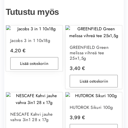
Tutustu myös
Jacobs 3 in 1 10x18g
GREENFIELD Green
4,20
€
melissa vihreä tee
25×1,5g
Lisää ostoskoriin
3,40
€
Lisää ostoskoriin
HUTOROK Sikuri 100g
NESCAFE Kahvi jauhe
3,99
€
vahva 3in1 28 x 17g