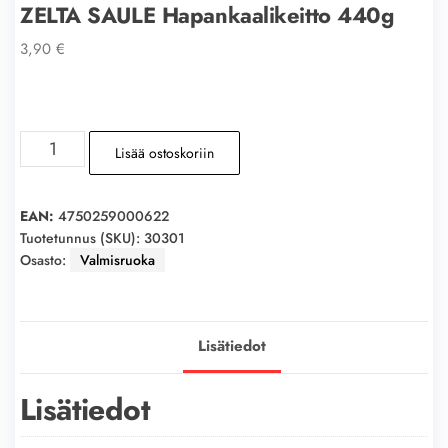
ZELTA SAULE Hapankaalikeitto 440g
3,90
€
ZELTA
Lisää ostoskoriin
SAULE
Hapankaalikeitto
440g
EAN:
4750259000622
määrä
Tuotetunnus (SKU):
30301
Osasto:
Valmisruoka
Lisätiedot
Lisätiedot