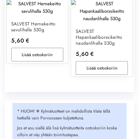
SALVEST Hernekeitto
savulihalla 530g
SALVEST
Hapankaaliborssikeitto
5,60
€
naudanlihalla 530g
5,60
€
Lisää ostoskoriin
Lisää ostoskoriin
* HUOM! ❄︎ Kylmätuotteet on mahdollista tilata tällä
hetkellä vain Porvooseen kuljetettuna.
Jos et asu siellä älä lisä kylmätuotteita ostoskoriin koska
silloin et näy yhtään toimitustapaa.