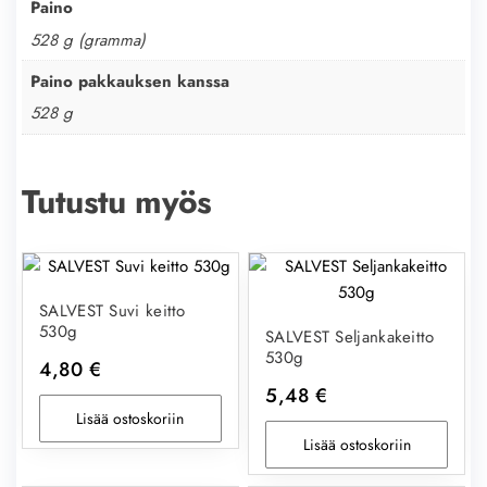
Paino
528 g (gramma)
Paino pakkauksen kanssa
528 g
Tutustu myös
SALVEST Suvi keitto
530g
SALVEST Seljankakeitto
530g
4,80
€
5,48
€
Lisää ostoskoriin
Lisää ostoskoriin