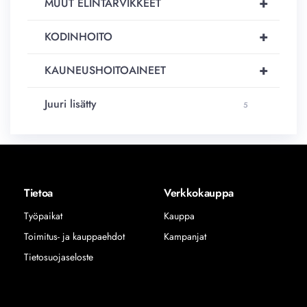
+
MUUT ELINTARVIKKEET
+
KODINHOITO
+
KAUNEUSHOITOAINEET
Juuri lisätty
5
Tietoa
Verkkokauppa
Työpaikat
Kauppa
Toimitus- ja kauppaehdot
Kampanjat
Tietosuojaseloste