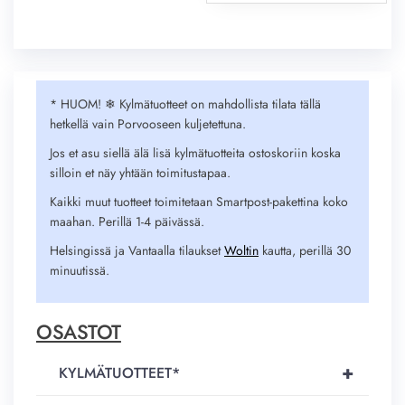
* HUOM! ❄︎ Kylmätuotteet on mahdollista tilata tällä
hetkellä vain Porvooseen kuljetettuna.
Jos et asu siellä älä lisä kylmätuotteita ostoskoriin koska
silloin et näy yhtään toimitustapaa.
Kaikki muut tuotteet toimitetaan Smartpost-pakettina koko
maahan. Perillä 1-4 päivässä.
Helsingissä ja Vantaalla tilaukset
Woltin
kautta, perillä 30
minuutissä.
OSASTOT
+
KYLMÄTUOTTEET*