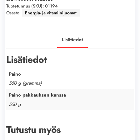
0,5l
Tuotetunnus (SKU):
01194
Osasto:
Energia- ja vitamiinijuomat
määrä
Lisätiedot
Lisätiedot
Paino
550 g (gramma)
Paino pakkauksen kanssa
550 g
Tutustu myös