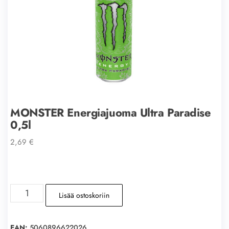
MONSTER Energiajuoma Ultra Paradise
0,5l
2,69
€
MONSTER
Lisää ostoskoriin
Energiajuoma
Ultra
Paradise
EAN:
5060896622026