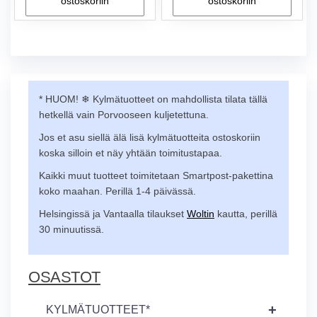
ostoskoriin
ostoskoriin
* HUOM! ❄︎ Kylmätuotteet on mahdollista tilata tällä
hetkellä vain Porvooseen kuljetettuna.
Jos et asu siellä älä lisä kylmätuotteita ostoskoriin
koska silloin et näy yhtään toimitustapaa.
Kaikki muut tuotteet toimitetaan Smartpost-pakettina
koko maahan. Perillä 1-4 päivässä.
Helsingissä ja Vantaalla tilaukset
Woltin
kautta, perillä
30 minuutissä.
OSASTOT
+
KYLMÄTUOTTEET*