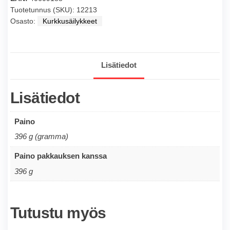
8
Tuotetunnus (SKU):
12213
Osasto:
Kurkkusäilykkeet
cm)
330g
määrä
Lisätiedot
Lisätiedot
Paino
396 g (gramma)
Paino pakkauksen kanssa
396 g
Tutustu myös