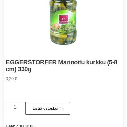
EGGERSTORFER Marinoitu kurkku (5-8
cm) 330g
3,20
€
EGGERSTORFER
Lisää ostoskoriin
Marinoitu
kurkku
(5-
EAN:
40609188