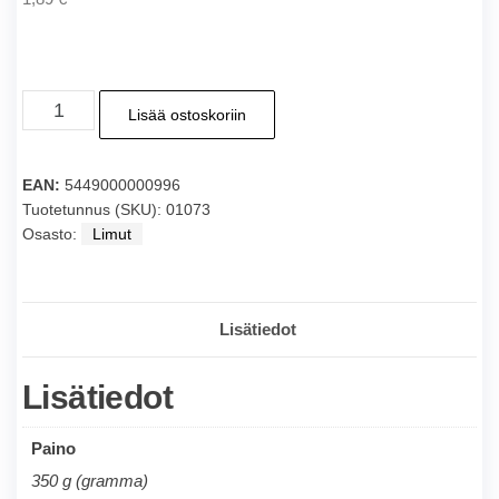
COCACOLA
Lisää ostoskoriin
Coca-
cola
tlk
EAN:
5449000000996
330ml
Tuotetunnus (SKU):
01073
Osasto:
Limut
määrä
Lisätiedot
Lisätiedot
Paino
350 g (gramma)