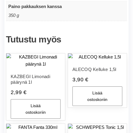
Paino pakkauksen kanssa
350 g
Tutustu myös
ALECOQ Kelluke 1,5l
KAZBEGI Limonadi
3,90
€
päärynä 1l
2,99
€
Lisää
ostoskoriin
Lisää
ostoskoriin