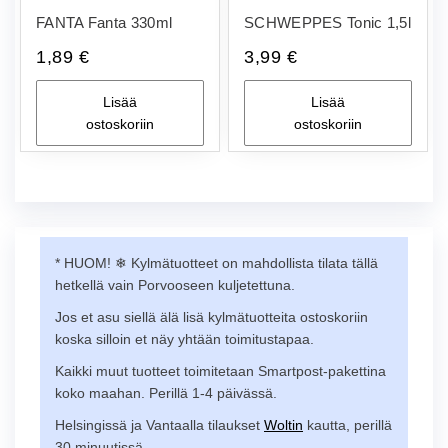
FANTA Fanta 330ml
SCHWEPPES Tonic 1,5l
1,89
€
3,99
€
Lisää
Lisää
ostoskoriin
ostoskoriin
* HUOM! ❄︎ Kylmätuotteet on mahdollista tilata tällä
hetkellä vain Porvooseen kuljetettuna.
Jos et asu siellä älä lisä kylmätuotteita ostoskoriin
koska silloin et näy yhtään toimitustapaa.
Kaikki muut tuotteet toimitetaan Smartpost-pakettina
koko maahan. Perillä 1-4 päivässä.
Helsingissä ja Vantaalla tilaukset
Woltin
kautta, perillä
30 minuutissä.