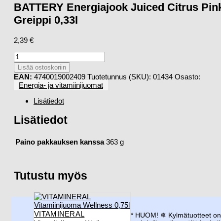
BATTERY Energiajook Juiced Citrus Pin
Greippi 0,33l
2,39
€
BATTERY
Energiajook
Lisää ostoskoriin
Juiced
EAN:
4740019002409
Tuotetunnus (SKU):
01434
Osasto:
Citrus
Energia- ja vitamiinijuomat
Pink
Greippi
Lisätiedot
0,33l
määrä
Lisätiedot
Paino pakkauksen kanssa
363 g
Tutustu myös
VITAMINERAL
* HUOM! ❄︎ Kylmätuotteet o