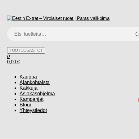
Skip
to
Eestin Extrat – Virolaiset ruoat | Paras valikoima
Herkkuja Eestistä
the
Etsi:
content
TUOTEOSASTOT
0
0,00 €
Kauppa
Ajankohtaista
Kakkuja
Asiakasohjelma
Kampanjat
Blogi
Yhteystiedot