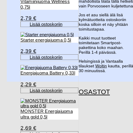
Vitamiinijuoma Wellness
mahdollista tilata tällä hetkel
vain Porvooseen kuljetettuna
0,75l
Jos et asu siellä älä lisä
2,79
€
kylmätuotteita ostoskoriin
Lisää ostoskoriin
koska silloin et näy yhtään
toimitustapaa.
Kaikki muut tuotteet
Starter energiajuoma 0,5l
toimitetaan Smartpost-
pakettina koko maahan.
2,39
€
Perillä 1-4 päivässä.
Lisää ostoskoriin
Helsingissä ja Vantaalla
tilaukset
Woltin
kautta, perill
30 minuutissä.
Energiajuoma Battery 0,33l
2,29
€
Lisää ostoskoriin
OSASTOT
MONSTER Energiajuoma
ultra gold 0,5l
2,69
€