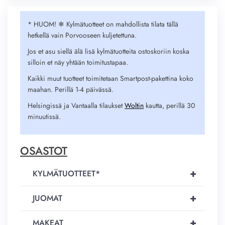
* HUOM! ❄︎ Kylmätuotteet on mahdollista tilata tällä
hetkellä vain Porvooseen kuljetettuna.
Jos et asu siellä älä lisä kylmätuotteita ostoskoriin koska
silloin et näy yhtään toimitustapaa.
Kaikki muut tuotteet toimitetaan Smartpost-pakettina koko
maahan. Perillä 1-4 päivässä.
Helsingissä ja Vantaalla tilaukset
Woltin
kautta, perillä 30
minuutissä.
OSASTOT
+
KYLMÄTUOTTEET*
+
JUOMAT
+
MAKEAT