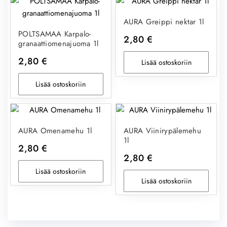
AURA Greippi nektar 1l
POLTSAMAA Karpalo-
2,80
€
granaattiomenajuoma 1l
2,80
€
Lisää ostoskoriin
Lisää ostoskoriin
AURA Omenamehu 1l
AURA Viinirypälemehu
1l
2,80
€
2,80
€
Lisää ostoskoriin
Lisää ostoskoriin