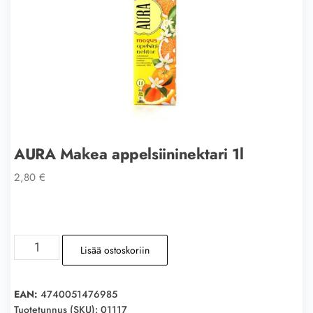
AURA Makea appelsiininektari 1l
2,80
€
AURA
Lisää ostoskoriin
Makea
appelsiininektari
1l
EAN:
4740051476985
määrä
Tuotetunnus (SKU):
01117