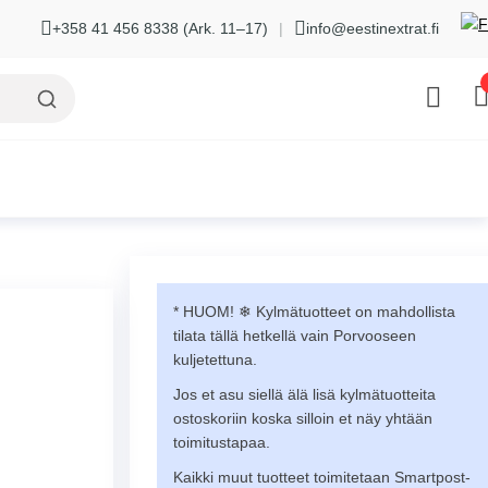
+358 41 456 8338 (Ark. 11–17)
|
info@eestinextrat.fi
* HUOM! ❄︎ Kylmätuotteet on mahdollista
tilata tällä hetkellä vain Porvooseen
kuljetettuna.
Jos et asu siellä älä lisä kylmätuotteita
ostoskoriin koska silloin et näy yhtään
toimitustapaa.
Kaikki muut tuotteet toimitetaan Smartpost-