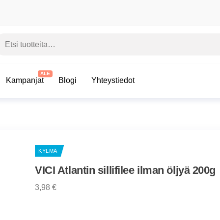
si:
in
t –
aiset
 |
Kampanjat
Blogi
Yhteystiedot
s
koima
KYLMÄ
VICI Atlantin sillifilee ilman öljyä 200g
3,98
€