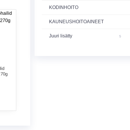
KODINHOITO
KAUNEUSHOITOAINEET
Juuri lisätty
5
lid
270g