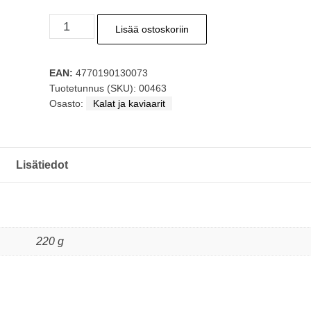
VICI
Lisää ostoskoriin
Atlantin
sillifilee
EAN:
4770190130073
ilman
Tuotetunnus (SKU):
00463
öljyä
Osasto:
Kalat ja kaviaarit
200g
määrä
Lisätiedot
220 g