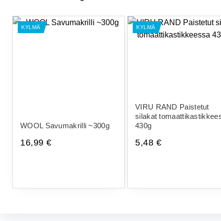
KYLMÄ
KYLMÄ
VIRU RAND Paistetut
silakat tomaattikastikkee
WOOL Savumakrilli ~300g
430g
16,99
€
5,48
€