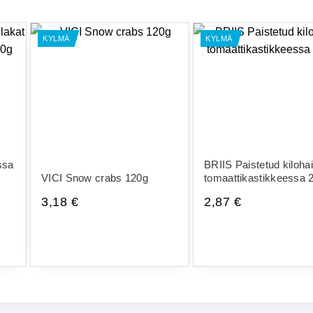
KYLMÄ
KYLMÄ
ssa
BRIIS Paistetud kilohai
VICI Snow crabs 120g
tomaattikastikkeessa 
3,18
€
2,87
€