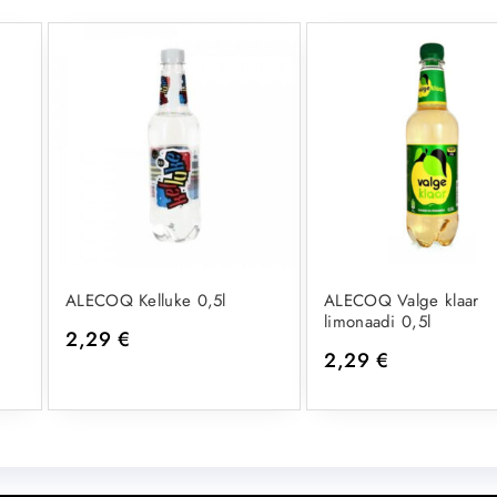
ALECOQ Kelluke 0,5l
ALECOQ Valge klaar
limonaadi 0,5l
2,29
€
2,29
€