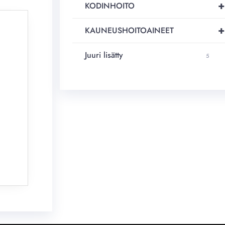
+
KODINHOITO
+
KAUNEUSHOITOAINEET
Juuri lisätty
5