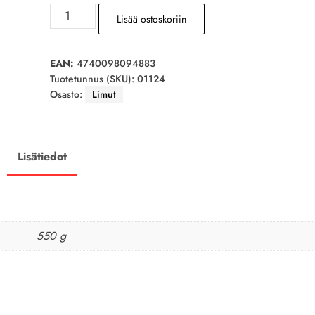
ALECOQ
Lisää ostoskoriin
Limonaadi
ploomi
kelluke
EAN:
4740098094883
Tuotetunnus (SKU):
01124
0,5l
Osasto:
Limut
määrä
Lisätiedot
550 g