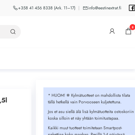
+358 41 456 8338 (Ark. 11–17)
|
info@eestinextrat.fi
0
* HUOM! ❄︎ Kylmätuotteet on mahdollista tilata
,5l
tällä hetkellä vain Porvooseen kuljetettuna.
Jos et asu siellä älä lisä kylmätuotteita ostoskoriin
koska silloin et näy yhtään toimitustapaa.
Kaikki muut tuotteet toimitetaan Smartpost-
pakettina koko maahan. Perillä 1-4 päivässä.