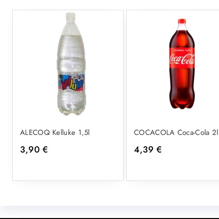
ALECOQ Kelluke 1,5l
COCACOLA Coca-Cola 2l
3,90
€
4,39
€