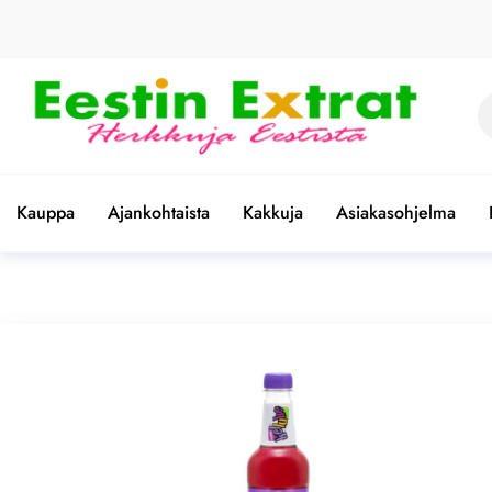
Skip
to
the
content
Et
Eestin
Herkkuja
Eestistä
Extrat –
Kauppa
Ajankohtaista
Kakkuja
Asiakasohjelma
Virolaiset
ruoat |
Paras
valikoima