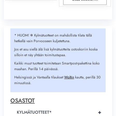
* HUOM! ❄︎ Kylmätuotteet on mahdollista tilata tällä
hetkellä vain Porvooseen kuljetettuna.
Jos et asu siellä älä lisä kylmätuotteita ostoskoriin koska
silloin et näy yhtään toimitustapaa.
Kaikki muut tuotteet toimitetaan Smartpost-pakettina koko
maahan. Perillä 1-4 päivässä.
Helsingissä ja Vantaalla tilaukset
Woltin
kautta, perillä 30
minuutissä.
OSASTOT
+
KYLMÄTUOTTEET*