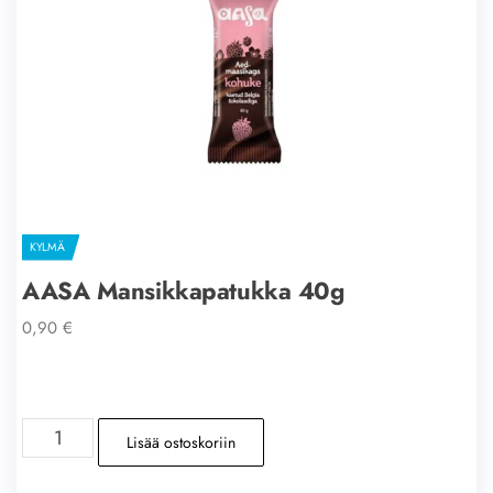
KYLMÄ
AASA Mansikkapatukka 40g
0,90
€
AASA
Lisää ostoskoriin
Mansikkapatukka
40g