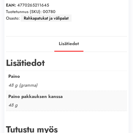
määrä
EAN:
4770265211645
Tuotetunnus (SKU):
00780
Osasto:
Rahkapatukat ja välipalat
Lisätiedot
Lisätiedot
Paino
48 g (gramma)
Paino pakkauksen kanssa
48 g
Tutustu myös