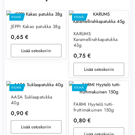
KYLMÄ
KYLMÄ
JEPPI Kakao patukka 38g
KARUMS
0,65
€
Karamellirahkapatukka
45g
Lisää ostoskoriin
0,75
€
Lisää ostoskoriin
KYLMÄ
KYLMÄ
AASA Suklaapatukka
40g
FARMI Hyytelö tutti-
fruttimakuinen 150g
0,90
€
0,80
€
Lisää ostoskoriin
Lisää ostoskoriin